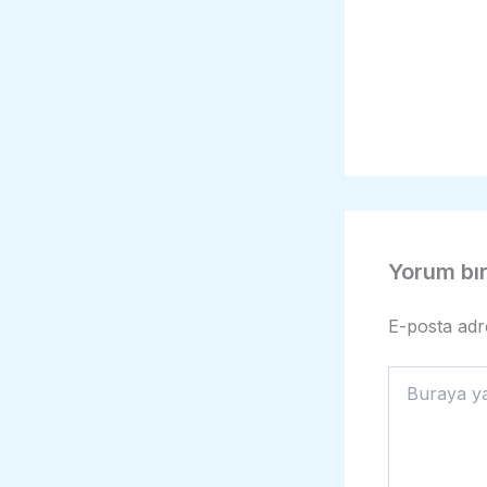
Yorum bı
E-posta adr
Buraya
yazın..