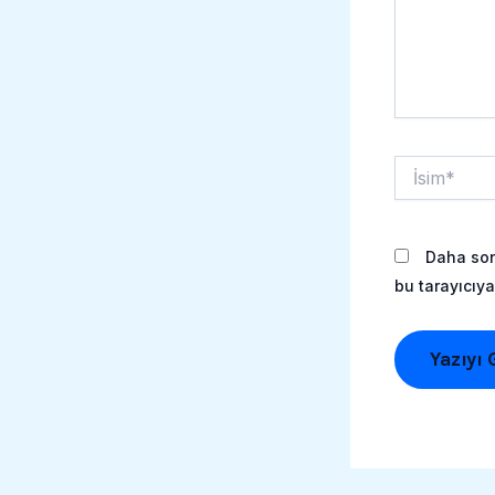
İsim*
Daha son
bu tarayıcıya