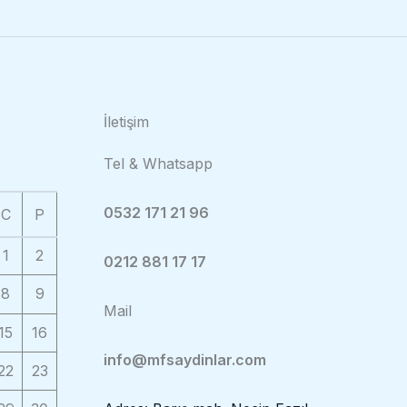
İletişim
Tel & Whatsapp
0532 171 21 96
C
P
1
2
0212 881 17 17
8
9
Mail
15
16
info@mfsaydinlar.com
22
23