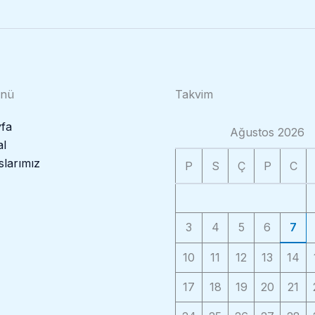
enü
Takvim
fa
Ağustos 2026
l
slarımız
P
S
Ç
P
C
3
4
5
6
7
10
11
12
13
14
17
18
19
20
21